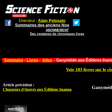
Directeur :
Alain Pelosato
Sommaires des anciens Nos
ABONNEMENT
Des centaines de chroniques livres
Sommaire
-
Livres
-
Infos
- Ganymède aux Éditions Inan
Voir 103 livres sur le ci
Article précédent :
Ganymède
Chasseurs d’épaves aux Éditions Inanna