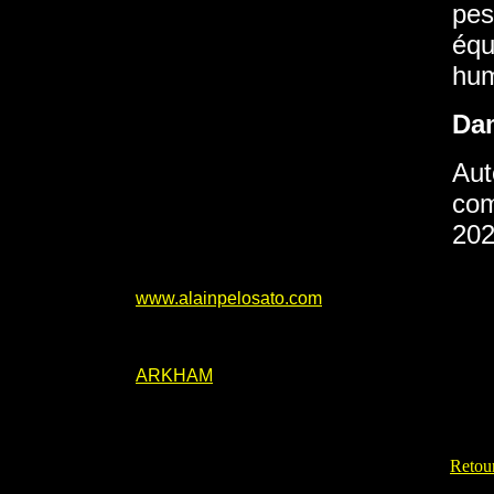
pes
équ
hum
Da
Aut
com
202
www.alainpelosato.com
ARKHAM
Retour