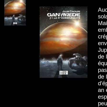
Auc
sol
Mai
emb
cré
env
Jup
de 
équ
pas
de 
d’é
an 
esp
peu