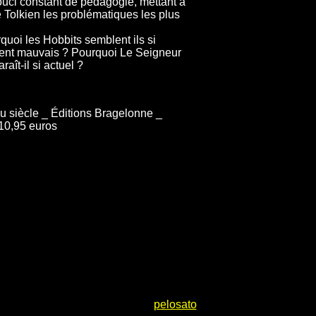
 souci constant de pédagogie, mettant à
Tolkien les problématiques les plus
uoi les Hobbits semblent ils si
ment mauvais ? Pourquoi Le Seigneur
aît-il si actuel ?
du siècle _ Éditions Bragelonne _
10,95 euros
pelosato