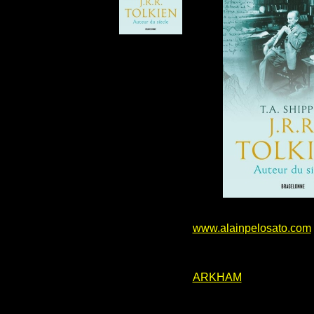
www.alainpelosato.com
ARKHAM