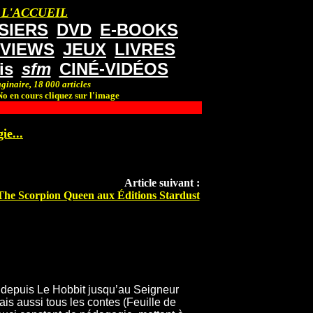
 L'ACCUEIL
SIERS
DVD
E-BOOKS
RVIEWS
JEUX
LIVRES
is
sfm
CINÉ-VIDÉOS
ginaire, 18 000 articles
o en cours cliquez sur l'image
ie...
Article suivant :
The Scorpion Queen aux Éditions Stardust
, depuis Le Hobbit jusqu’au Seigneur
is aussi tous les contes (Feuille de