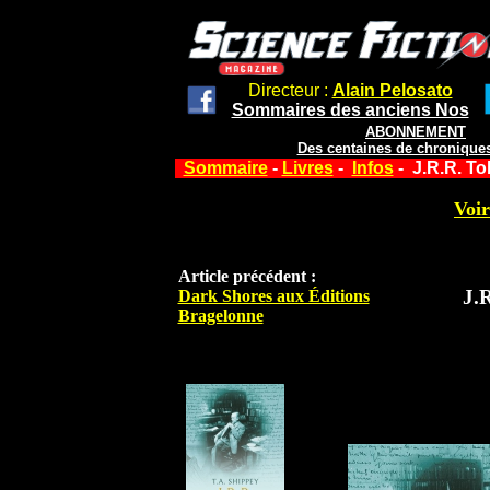
Directeur :
Alain Pelosato
Sommaires des anciens Nos
ABONNEMENT
Des centaines de chroniques
Sommaire
-
Livres
-
Infos
- J.R.R. To
Voir
Article précédent :
J.R
Dark Shores aux Éditions
Bragelonne