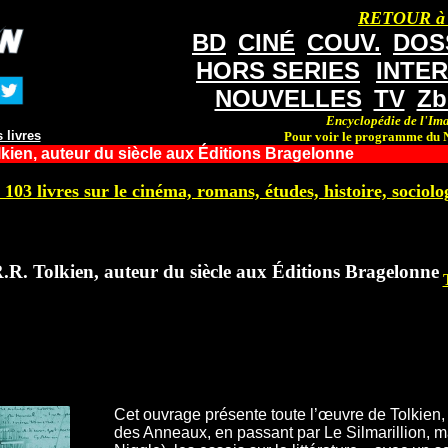
RETOUR à
BD
CINÉ
COUV.
DOS
HORS SERIES
INTE
NOUVELLES
TV
Zb
Encyclopédie de l'Ima
 livres
Pour voir le programme du N
lkien, auteur du siècle aux Éditions Bragelonne
 103 livres sur le cinéma, romans, études, histoire, sociolog
.R. Tolkien, auteur du siècle aux Éditions Bragelonne
Cet ouvrage présente toute l’œuvre de Tolkien
des Anneaux, en passant par Le Silmarillion, ma