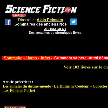
Directeur :
Alain Pelosato
Sommaires des anciens Nos
ABONNEMENT
Des centaines de chroniques livres
Sommaire
-
Livres
-
Infos
- Comment vaincre un roi démon
Voir 103 livres sur le ci
Article précédent :
Les annales du disque-monde - La Huitième Couleur – Collector
aux Éditions Pocket