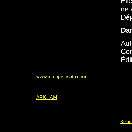
Ell
ne 
Déj
Da
Aut
Com
Édi
www.alainpelosato.com
ARKHAM
Retour