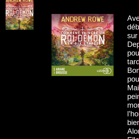
Ave
déb
sur
Dep
pou
tar
Bon
pou
Mai
pei
mon
l’h
bie
Alo