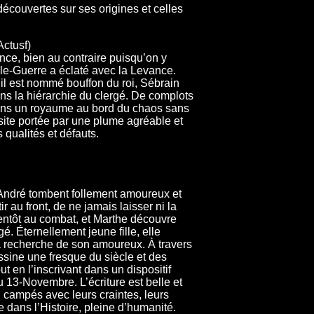
écouvertes sur ses origines et celles
Actusf)
nce, bien au contraire puisqu’on y
ale-Guerre a éclaté avec la Levance.
il est nommé bouffon du roi, Sébrain
ans la hiérarchie du clergé. De complots
dans un royaume au bord du chaos sans
site portée par une plume agréable et
qualités et défauts.
André tombent follement amoureux et
 au front, de ne jamais laisser ni la
bientôt au combat, et Marthe découvre
é. Éternellement jeune fille, elle
la recherche de son amoureux. À travers
ssine une fresque du siècle et des
t en l’inscrivant dans un dispositif
 13-Novembre. L’écriture est belle et
campés avec leurs craintes, leurs
re dans l’Histoire, pleine d’humanité.