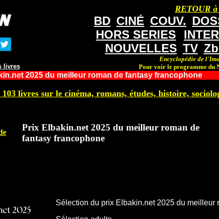
RETOUR à
BD
CINÉ
COUV.
DOS
HORS SERIES
INTE
NOUVELLES
TV
Zb
Encyclopédie de l'Ima
 livres
Pour voir le programme du N
kin.net 2025 du meilleur roman de fantasy francophone
 103 livres sur le cinéma, romans, études, histoire, sociolog
Prix Elbakin.net 2025 du meilleur roman de
de
fantasy francophone
Sélection du prix Elbakin.net 2025 du meilleur