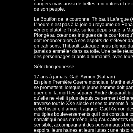
dangers mais aussi de belles rencontres et de d
de son peuple.
Le Bouffon de la couronne, Thibault Lafargue (
L’heure n’est pas à la joie au royaume de Pona
vénère plutôt le Triste, surtout depuis que la M
Plongé au cœur des intrigues de la cour lorsqu’
doit renoncer alors à ses espoirs de s’élever d
en trahisons, Thibault Lafargue nous plonge 
jamais s’emmêler dans sa toile. Une belle réus
des personnages criants d’humanité, avec leurs 
Sélection jeunesse
17 ans à jamais, Gaël Aymon (Nathan)
En plein Première Guerre mondiale, Marthe et 
se promettent, lorsque le jeune homme doit partir
guerre ni la mort les séparer. André disparaît 
qu’elle ne vieillit plus depuis ce serment échang
traverse tout le XXe siècle et ses tourments à 
cette histoire d’amour tragique, Gaël Aymon de
multiples bouleversements qui l’ont constitué tou
narratif qui nous emmène jusqu’aux attentats du
sensible, accompagnant des personnages bien 
espoirs, leurs haines et leurs luttes : une histoi