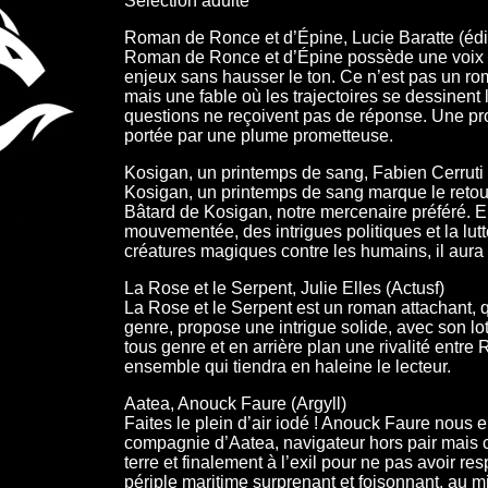
Sélection adulte
Roman de Ronce et d’Épine, Lucie Baratte (édi
Roman de Ronce et d’Épine possède une voix e
enjeux sans hausser le ton. Ce n’est pas un rom
mais une fable où les trajectoires se dessinent
questions ne reçoivent pas de réponse. Une prop
portée par une plume prometteuse.
Kosigan, un printemps de sang, Fabien Cerrut
Kosigan, un printemps de sang marque le reto
Bâtard de Kosigan, notre mercenaire préféré. 
mouvementée, des intrigues politiques et la lutt
créatures magiques contre les humains, il aura fo
La Rose et le Serpent, Julie Elles (Actusf)
La Rose et le Serpent est un roman attachant, q
genre, propose une intrigue solide, avec son l
tous genre et en arrière plan une rivalité entre
ensemble qui tiendra en haleine le lecteur.
Aatea, Anouck Faure (Argyll)
Faites le plein d’air iodé ! Anouck Faure nous
compagnie d’Aatea, navigateur hors pair mais 
terre et finalement à l’exil pour ne pas avoir re
périple maritime surprenant et foisonnant, au mi