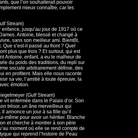
nts, que l’on souhaiterait pouvoir
simplement mieux connaître, car les
ulf Stream)
r enfance, jusqu’au jour de 1917 où ce
Dames. Antoine, blessé et changé à
vivre, sans son meilleur ami. Bientôt,
. Que s’est-il passé au front ? Quel
nt plus que trois ? Et surtout, qui est
ont Antoine, enfant, a eu le malheur de
le du poids des traditions, du repli sur
orme sociale arbitrairement définie, des
ui en profitent. Mais elle nous raconte
isir sa vie, l’amitié à toute épreuve, la
t avec émotion.
Ziegelmeyer (Gulf Stream)
e vit enfermée dans le Palais d’or. Son
son trésor, un âne merveilleux qui
Il annonce un jour à sa fille qu’il
lui-même pour avoir un héritier. Blanche
ion et cherche à montrer à son père
qu’au moment où elle se rend compte de
iptyque qui reprend l’histoire de Peau