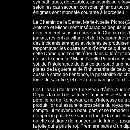
sympathiques, détestables, amusants ou effraya
selon les cas secouer, consoler, gifler ou tout 
énigmes sont monnaie courante à Morcelieu !
Le Chemin de la Dame, Marie-Noëlle Pichot (G
Antoine et Michel sont inséparables depuis leu
dernier meurt sous un obus sur le Chemin des 
jamais, revient au village et doit réapprendre à 
des incidents étranges et violents se produisent
rapport avec les quatre amis d’enfance qui ne so
cette Dame que l’on dit rôder dans la forêt et d
croiser le chemin ? Marie-Noëlle Pichot nous par
soi, de l’intolérance de tout ce qui sort d’une n
plaies de la guerre et de l’inhumanité de ceux q
aussi la sortie de l’enfance, la possibilité de cho
force du sacrifice, et c’est un roman que l’on li
Les Lilas du roi, tome 1 de Peau d’âme, Aude 
Depuis la mort de sa mère, la princesse Blanch
père, le roi de Roncevaux, ne s’intéresse qu’à 
produit l’or qui assure la prospérité du royaume. 
compte lui trouver un beau parti et se remarier 
n’apprécie pas de se voir exclue de la success
qu’elle est digne de montrer sur le trône… jus
la folie qui a pris le roi. Première partie d’un d