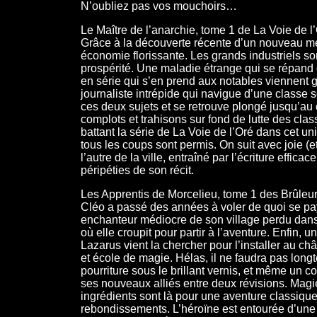
N’oubliez pas vos mouchoirs…
Le Maître de l’anarchie, tome 1 de La Voie de 
Grâce à la découverte récente d’un nouveau mét
économie florissante. Les grands industriels son
prospérité. Une maladie étrange qui se répand d
en série qui s’en prend aux notables viennent g
journaliste intrépide qui navigue d’une classe s
ces deux sujets et se retrouve plongé jusqu’au c
complots et trahisons sur fond de lutte des cl
battant la série de La Voie de l’Oré dans cet un
tous les coups sont permis. On suit avec joie (
l’autre de la ville, entraîné par l’écriture effica
péripéties de son récit.
Les Apprentis de Morcelieu, tome 1 des Brûleurs 
Cléo a passé des années à voler de quoi se pa
enchanteur médiocre de son village perdu dans l’
où elle croupit pour partir à l’aventure. Enfin,
Lazarus vient la chercher pour l’installer au c
et école de magie. Hélas, il ne faudra pas long
pourriture sous le brillant vernis, et même un c
ses nouveaux alliés entre deux révisions. Magie,
ingrédients sont là pour une aventure classiqu
rebondissements. L’héroïne est entourée d’une 