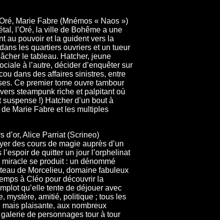
l’Oré, Marie Fabre (Mnémos « Naos »)
al, l’Oré, la ville de Bohême a une
t au pouvoir et la guident vers la
ans les quartiers ouvriers et un tueur
âcher le tableau. Hatcher, jeune
ociale à l’autre, décider d’enquêter sur
ou dans des affaires sinistres, entre
asses. Ce premier tome ouvre tambour
ivers steampunk riche et palpitant où
et suspense !) Hatcher d’un bout à
ce de Marie Fabre et les multiples
d’or, Alice Parriat (Scrineo)
yer des cours de magie auprès d’un
espoir de quitter un jour l’orphelinat
 un miracle se produit : un dénommé
hâteau de Morcelieu, domaine fabuleux
temps à Cléo pour découvrir la
omplot qu’elle tente de déjouer avec
 mystère, amitié, politique ; tous les
e mais plaisante, aux nombreux
galerie de personnages tour à tour