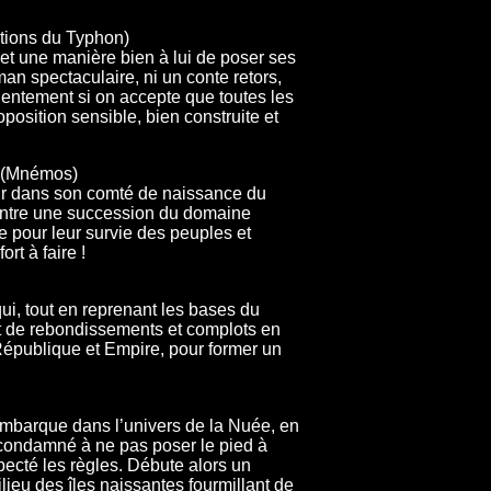
tions du Typhon)
t une manière bien à lui de poser ses
an spectaculaire, ni un conte retors,
 lentement si on accepte que toutes les
osition sensible, bien construite et
i (Mnémos)
ur dans son comté de naissance du
Entre une succession du domaine
e pour leur survie des peuples et
rt à faire !
ui, tout en reprenant les bases du
ot de rebondissements et complots en
 République et Empire, pour former un
 embarque dans l’univers de la Nuée, en
condamné à ne pas poser le pied à
specté les règles. Débute alors un
lieu des îles naissantes fourmillant de