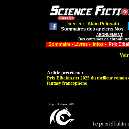
Directeur :
Alain Pelosato
Sommaires des anciens Nos
ABONNEMENT
Des centaines de chroniques
Sommaire
-
Livres
-
Infos
- Prix Elba
Voir
Article précédent :
Prix Elbakin.net 2025 du meilleur roman 
fantasy francophone