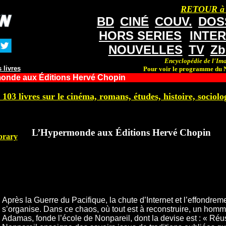
RETOUR à
BD
CINÉ
COUV.
DOS
HORS SERIES
INTE
NOUVELLES
TV
Zb
Encyclopédie de l'Ima
 livres
Pour voir le programme du N
onde aux Éditions Hervé Chopin
 103 livres sur le cinéma, romans, études, histoire, sociolog
L’Hypermonde aux Éditions Hervé Chopin
brary
Après la Guerre du Pacifique, la chute d’Internet et l’effondr
s’organise. Dans ce chaos, où tout est à reconstruire, un homm
Adamas, fonde l’école de Nonpareil, dont la devise est : « Réuss