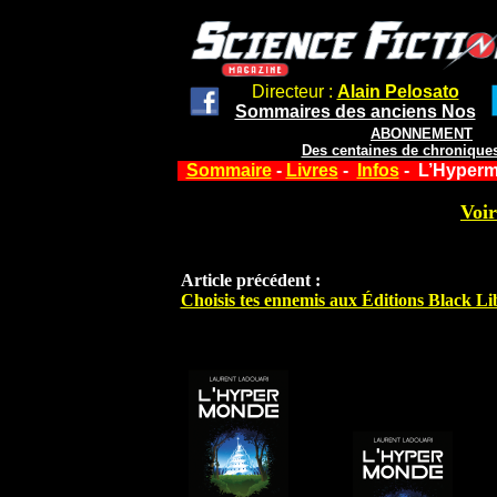
Directeur :
Alain Pelosato
Sommaires des anciens Nos
ABONNEMENT
Des centaines de chroniques
Sommaire
-
Livres
-
Infos
- L’Hyperm
Voir
Article précédent :
Choisis tes ennemis aux Éditions Black Li