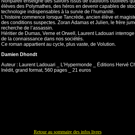
Nonpareil enseigne des savoirs issus de traditions oubliées qui 
élèves des Polymathes, des héros en devenir capables de stoc
technologie indispensables à la survie de l’humanité.
L’histoire commence lorsque Tancrède, ancien élève et magister
des conditions suspectes. Zoran Adamas et Julien, le frère jum
recherche de l’assassin.
Héritier de Dumas, Verne et Orwell, Laurent Ladouari interroge 
de la connaissance dans nos sociétés.
Ce roman appartient au cycle, plus vaste, de Volution.
Damien Dhondt
Auteur : Laurent Ladouari _ L’Hypermonde _ Éditions Hervé Ch
Inédit, grand format, 560 pages _ 21 euros
Retour au sommaire des infos livres