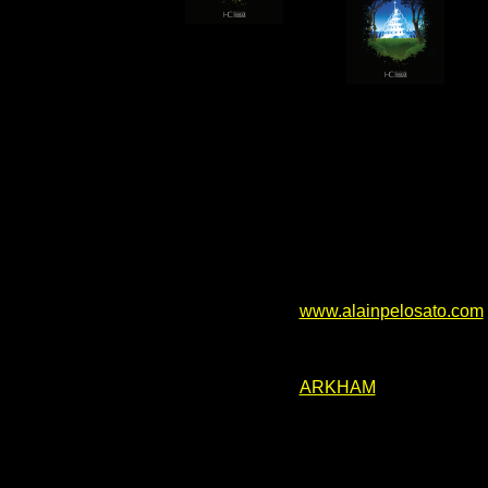
www.alainpelosato.com
ARKHAM