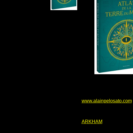
www.alainpelosato.com
ARKHAM