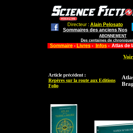
Directeur :
Alain Pelosato
Sommaires des anciens Nos
ABONNEMENT
Des centaines de chroniques
Sommaire
-
Livres
-
Infos
- Atlas de 
Voir
Article précédent :
Atla
Repères sur la route aux Editions
Brag
Folio