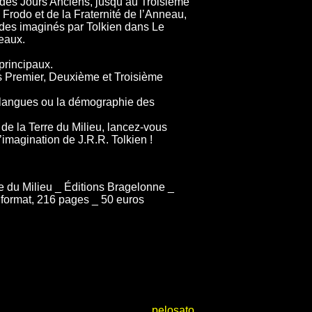
s des Jours Anciens, jusqu’au Troisième
 Frodo et de la Fraternité de l’Anneau,
ondes imaginés par Tolkien dans Le
eaux.
principaux.
des Premier, Deuxième et Troisième
es langues ou la démographie des
de la Terre du Milieu, lancez-vous
’imagination de J.R.R. Tolkien !
e du Milieu _ Éditions Bragelonne _
 format, 216 pages _ 50 euros
pelosato