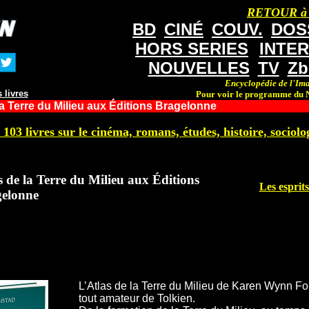
RETOUR à
BD
CINÉ
COUV.
DOS
HORS SERIES
INTE
NOUVELLES
TV
Zb
Encyclopédie de l'Ima
 livres
Pour voir le programme du N
la Terre du Milieu aux Éditions Bragelonne
 103 livres sur le cinéma, romans, études, histoire, sociolog
s de la Terre du Milieu aux Éditions
Les esprit
elonne
L’Atlas de la Terre du Milieu de Karen Wynn Fo
tout amateur de Tolkien.