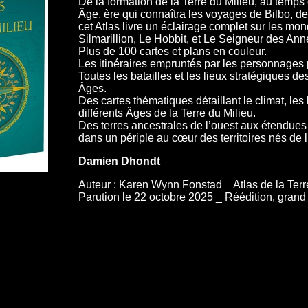
De la formation de la Terre du Milieu, au temp
Âge, ère qui connaîtra les voyages de Bilbo, de
cet Atlas livre un éclairage complet sur les m
Silmarillion, Le Hobbit, et Le Seigneur des Ann
Plus de 100 cartes et plans en couleur.
Les itinéraires empruntés par les personnages 
Toutes les batailles et les lieux stratégiques 
Âges.
Des cartes thématiques détaillant le climat, l
différents Âges de la Terre du Milieu.
Des terres ancestrales de l’ouest aux étendues 
dans un périple au cœur des territoires nés de l
Damien Dhondt
Auteur : Karen Wynn Fonstad _ Atlas de la Terr
Parution le 22 octobre 2025 _ Réédition, grand