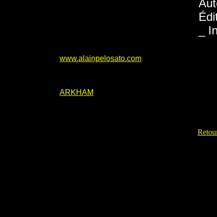
Aut
Édi
_ I
www.alainpelosato.com
ARKHAM
Retour