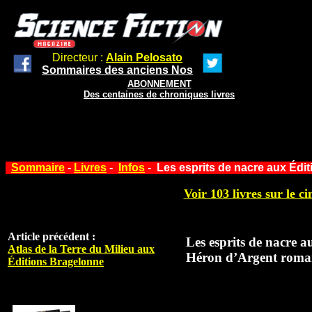
Directeur :
Alain Pelosato
Sommaires des anciens Nos
ABONNEMENT
Des centaines de chroniques livres
Sommaire
-
Livres
-
Infos
- Les esprits de nacre aux Édi
Voir 103 livres sur le ci
Article précédent :
Les esprits de nacre a
Atlas de la Terre du Milieu aux
Héron d’Argent rom
Éditions Bragelonne