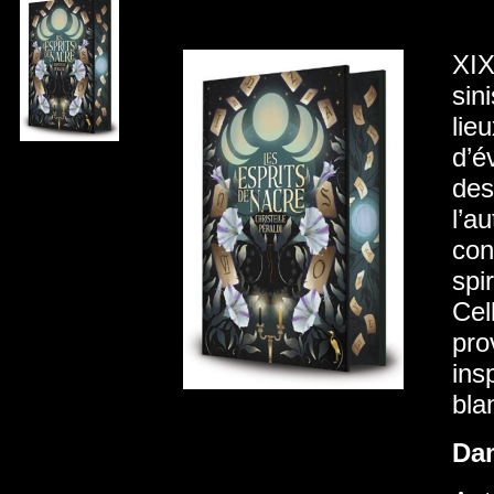
XIX
sin
lie
d’é
des
l’a
con
spi
Cel
pro
ins
bla
Da