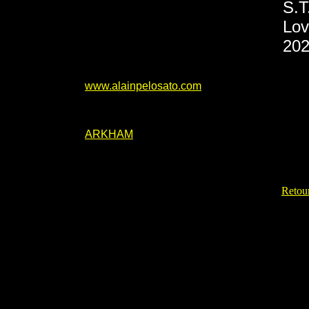
S.T
Lov
202
www.alainpelosato.com
ARKHAM
Retour