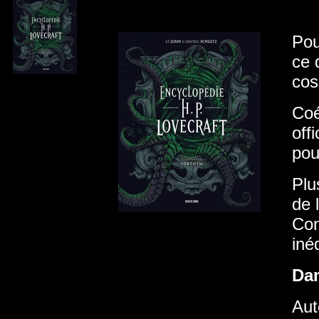
Pou
ce 
cos
Coé
off
pou
Plu
de 
Con
iné
Da
Aut