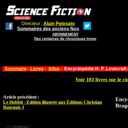
Directeur :
Alain Pelosato
Sommaires des anciens Nos
ABONNEMENT
Des centaines de chroniques livres
Sommaire
-
Livres
-
Infos
- Encyclopédie H. P. Lovecraft
Voir 103 livres sur le ci
Article précédent :
Encyc
Le Hobbit - Edition illustrée aux Éditions Christian
Brag
Bourgois J