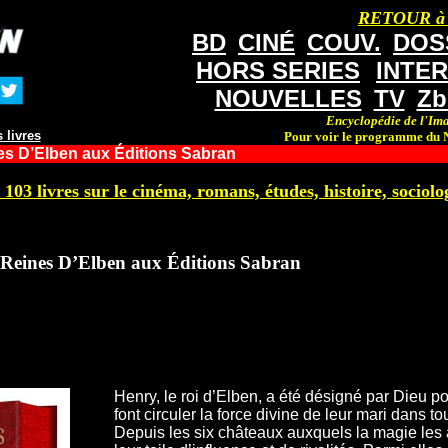
RETOUR à
BD
CINÉ
COUV.
DOS
HORS SERIES
INTE
NOUVELLES
TV
Zb
Encyclopédie de l'Ima
 livres
Pour voir le programme du N
es D’Elben aux Éditions Sabran
 103 livres sur le cinéma, romans, études, histoire, sociolog
 Reines D’Elben aux Éditions Sabran
Henry, le roi d’Elben, a été désigné par Dieu p
font circuler la force divine de leur mari dans to
Depuis les six châteaux auxquels la magie les a