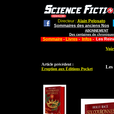
Directeur :
Alain Pelosato
Sommaires des anciens Nos
ABONNEMENT
Des centaines de chroniques
Sommaire
-
Livres
-
Infos
- Les Rein
Voir
Article précédent :
Les
Eruption aux Éditions Pocket