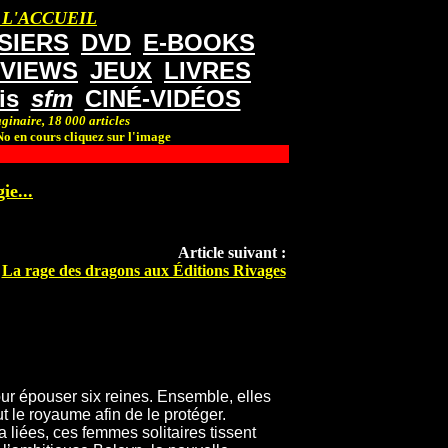
 L'ACCUEIL
SIERS
DVD
E-BOOKS
RVIEWS
JEUX
LIVRES
is
sfm
CINÉ-VIDÉOS
ginaire, 18 000 articles
o en cours cliquez sur l'image
ie...
Article suivant :
La rage des dragons aux Éditions Rivages
our épouser six reines. Ensemble, elles
ut le royaume afin de le protéger.
 liées, ces femmes solitaires tissent