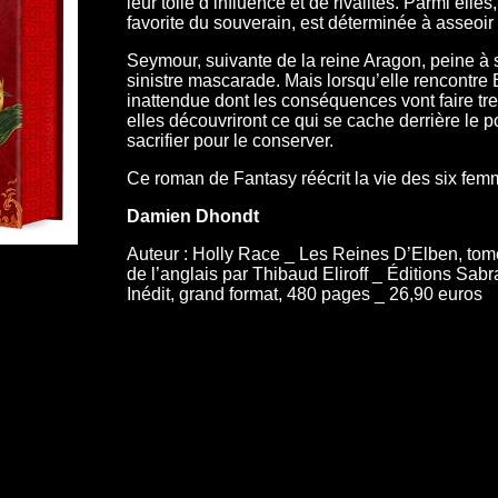
leur toile d’influence et de rivalités. Parmi elle
favorite du souverain, est déterminée à asseoir 
Seymour, suivante de la reine Aragon, peine à s
sinistre mascarade. Mais lorsqu’elle rencontre 
inattendue dont les conséquences vont faire tre
elles découvriront ce qui se cache derrière le po
sacrifier pour le conserver.
Ce roman de Fantasy réécrit la vie des six femm
Damien Dhondt
Auteur : Holly Race _ Les Reines D’Elben, tom
de l’anglais par Thibaud Eliroff _ Éditions Sab
Inédit, grand format, 480 pages _ 26,90 euros