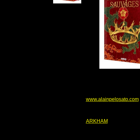
www.alainpelosato.com
ARKHAM