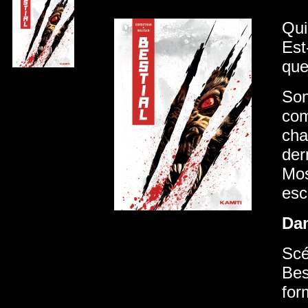
Qui
Est
que
Son
com
cha
der
Mos
esc
Da
Scé
Bes
for