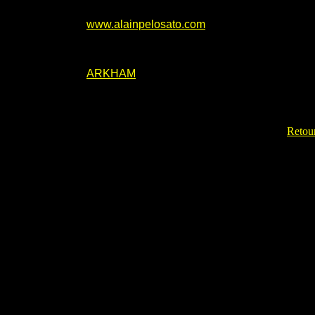
www.alainpelosato.com
ARKHAM
Retour