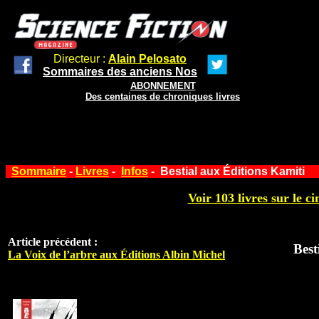
Directeur :
Alain Pelosato
Sommaires des anciens Nos
ABONNEMENT
Des centaines de chroniques livres
Sommaire
-
Livres
-
Infos
- Bestial aux Éditions Kamiti
Voir 103 livres sur le ci
Article précédent :
Best
La Voix de l’arbre aux Éditions Albin Michel