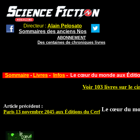
Directeur :
Alain Pelosato
Sommaires des anciens Nos
ABONNEMENT
Des centaines de chroniques livres
Sommaire
-
Livres
-
Infos
- Le cœur du monde aux Éditio
Voir 103 livres sur le ci
Article précédent :
Le cœur du mo
Paris 13 novembre 2045 aux Éditions du Cerf