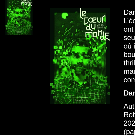
Dan
L’é
ont
seu
où 
bou
thr
mai
com
Da
Aut
Rob
202
(pa