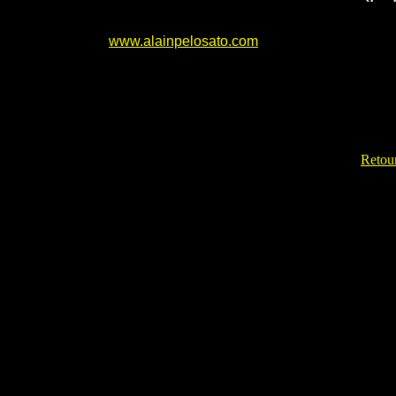
www.alainpelosato.com
Retour