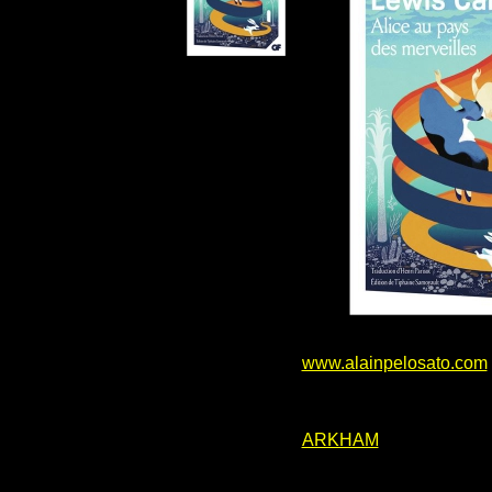
www.alainpelosato.com
ARKHAM