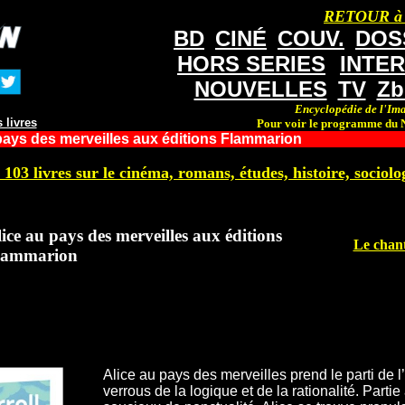
RETOUR à
BD
CINÉ
COUV.
DOS
HORS SERIES
INTE
NOUVELLES
TV
Zb
Encyclopédie de l'Ima
 livres
Pour voir le programme du N
pays des merveilles aux éditions Flammarion
 103 livres sur le cinéma, romans, études, histoire, sociolog
ice au pays des merveilles aux éditions
Le chant
lammarion
Alice au pays des merveilles prend le parti de l’en
verrous de la logique et de la rationalité. Parti