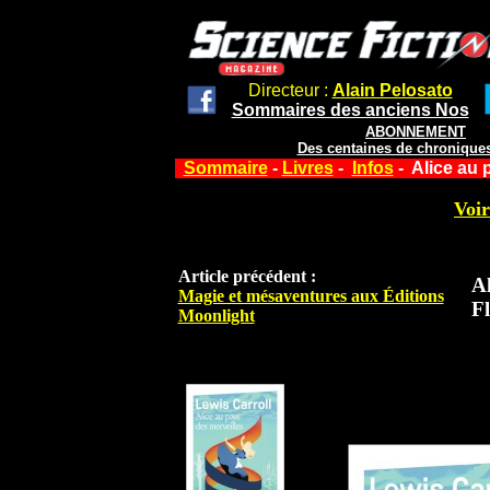
Directeur :
Alain Pelosato
Sommaires des anciens Nos
ABONNEMENT
Des centaines de chroniques
Sommaire
-
Livres
-
Infos
- Alice au 
Voir
Article précédent :
Al
Magie et mésaventures aux Éditions
F
Moonlight