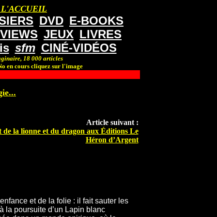
 L'ACCUEIL
SIERS
DVD
E-BOOKS
RVIEWS
JEUX
LIVRES
is
sfm
CINÉ-VIDÉOS
ginaire, 18 000 articles
o en cours cliquez sur l'image
ie...
Article suivant :
 de la lionne et du dragon aux Éditions Le
Héron d’Argent
fance et de la folie : il fait sauter les
e à la poursuite d’un Lapin blanc