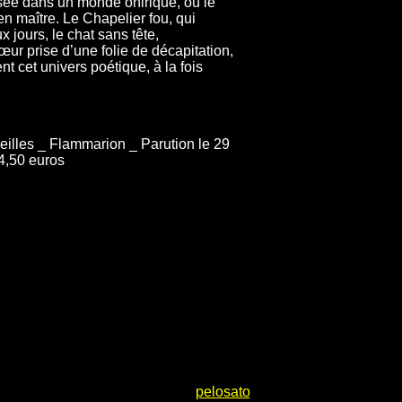
lsée dans un monde onirique, où le
en maître. Le Chapelier fou, qui
 jours, le chat sans tête,
œur prise d’une folie de décapitation,
 cet univers poétique, à la fois
eilles _ Flammarion _ Parution le 29
4,50 euros
pelosato