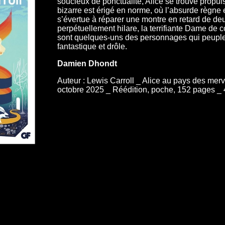
soucieux de ponctualité, Alice se trouve propu
bizarre est érigé en norme, où l’absurde règne 
s’évertue à réparer une montre en retard de deux
perpétuellement hilare, la terrifiante Dame de c
sont quelques-uns des personnages qui peuplent
fantastique et drôle.
Damien Dhondt
Auteur : Lewis Carroll _ Alice au pays des merv
octobre 2025 _ Réédition, poche, 152 pages _ 