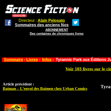
Directeur :
Alain Pelosato
Sommaires des anciens Nos
ABONNEMENT
Des centaines de chroniques livres
Sommaire
-
Livres
-
Infos
- Tyrannic Park aux Éditions J
Voir 103 livres sur le ci
Article précédent :
Tyra
Batman – L’envol des Batmen chez Urban Comics