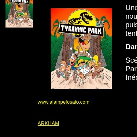
Une
nou
pui
ten
Da
Scé
Par
Iné
www.alainpelosato.com
ARKHAM