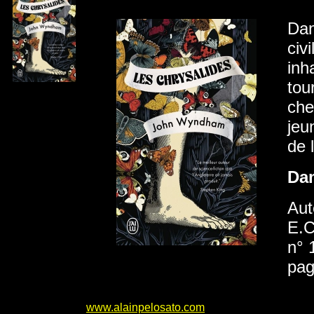
Dan
civ
inh
tou
che
jeu
de 
Da
Aut
E.C
n° 
pag
www.alainpelosato.com