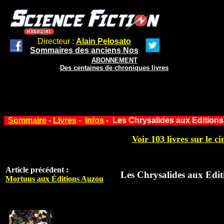
Directeur :
Alain Pelosato
Sommaires des anciens Nos
ABONNEMENT
Des centaines de chroniques livres
Sommaire
-
Livres
-
Infos
- Les Chrysalides aux Editions 
Voir 103 livres sur le ci
Article précédent :
Les Chrysalides aux Editi
Mortuus aux Éditions Auzou