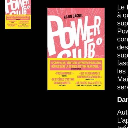
Le 
à q
sup
Pow
con
des
sup
fas
les
Mai
ser
Da
Aut
L’a