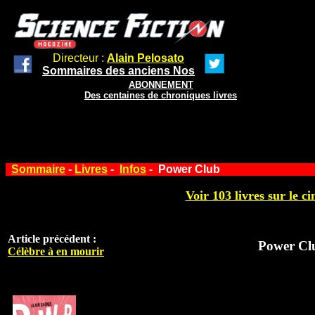
Directeur :
Alain Pelosato
Sommaires des anciens Nos
ABONNEMENT
Des centaines de chroniques livres
Sommaire
-
Livres
-
Infos
- Power Club
Voir 103 livres sur le ci
Article précédent :
Power Cl
Célèbre à en mourir