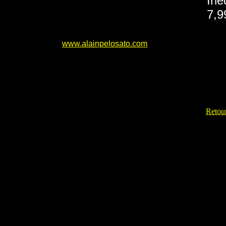
Iné
7,9
www.alainpelosato.com
Retour