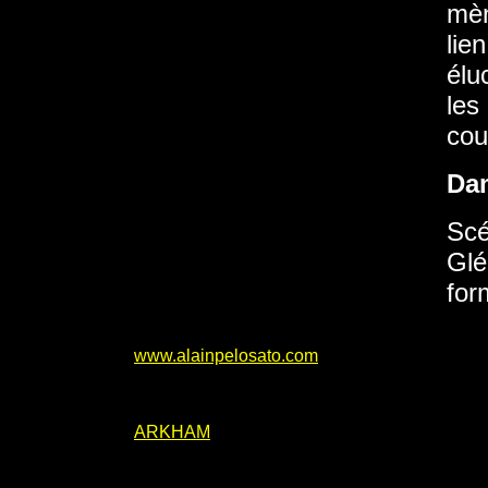
mèn
lie
élu
les
cou
Da
Scé
Glé
for
www.alainpelosato.com
ARKHAM