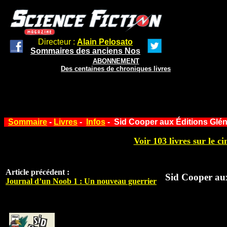
Directeur :
Alain Pelosato
Sommaires des anciens Nos
ABONNEMENT
Des centaines de chroniques livres
Sommaire
-
Livres
-
Infos
- Sid Cooper aux Éditions Glén
Voir 103 livres sur le ci
Article précédent :
Sid Cooper au
Journal d’un Noob 1 : Un nouveau guerrier