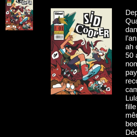
Dep
Qua
dan
l’a
ah 
50 
nom
pay
rec
cam
Lul
fil
mêm
bee
Déc