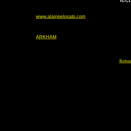
www.alainpelosato.com
ARKHAM
Retour