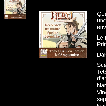
Qua
une
env
Le 
Pri
Da
Scé
Tet
d’a
Na
Vin
sep
lec