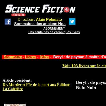
Directeur :
Alain Pelosato
Sommaires des anciens Nos
ABONNEMENT
Des centaines de chroniques livres
Sommaire
-
Livres
-
Infos
- Beryl : de paysan à maître d
Voir 103 livres sur le ci
Article précédent :
Beryl : de pays
Dr. Murder et l’île de la mort aux Éditions
Nobi Nobi
La Cafetière