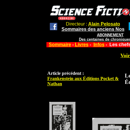
Directeur :
Alain Pelosato
Sommaires des anciens Nos
ABONNEMENT
Des centaines de chroniques
Sommaire
-
Livres
-
Infos
- Les chefs
Voir
Article précédent :
Le
Frankenstein aux Éditions Pocket &
Éd
Nathan