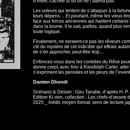
d’irréel, cachée là où on ne l’attend pas.
Les voleurs qui tentent de s’attaquer à la fortun
leurs dépens… Et pourtant, même les vieux bri
face aux forces anciennes qui hantent certains
dans la brume. Il le sait, parfois, quand plus r
toute logique.
Finalement, ne seraient-ce pas les rêveurs co
clé du mystère de cet indicible qui effraie autant 
de s’en approcher, peut-être trop…
Enfoncez-vous dans les contrées du Rêve pour
donne corps avec brio à Randolph Carter, alter 
s’expriment les pensées et les peurs de l’inven
Damien Dhondt
Scénario & Dessin : Gou Tanabe, d’après H. P. L
Edition Ki-oon, collection : Les chefs-d’œuvre 
2025 _ Inédit, moyen format, sens de lecture j