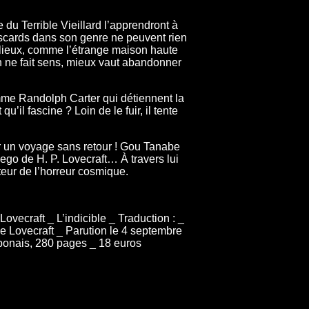
e du Terrible Vieillard l’apprendront à
scards dans son genre ne peuvent rien
 lieux, comme l’étrange maison haute
ien ne fait sens, mieux vaut abandonner
mme Randolph Carter qui détiennent la
qu’il fascine ? Loin de le fuir, il tente
 un voyage sans retour ! Gou Tanabe
ego de H. P. Lovecraft… À travers lui
teur de l’horreur cosmique.
ovecraft _ L’indicible _ Traduction : _
de Lovecraft _ Parution le 4 septembre
aponais, 280 pages _ 18 euros