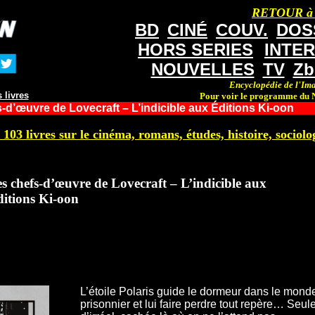
RETOUR à
BD
CINÉ
COUV.
DOS
HORS SERIES
INTE
NOUVELLES
TV
Zb
Encyclopédie de l'Ima
 livres
Pour voir le programme du N
-d’œuvre de Lovecraft – L’indicible aux Éditions Ki-oon
 103 livres sur le cinéma, romans, études, histoire, sociolog
s chefs-d’œuvre de Lovecraft – L’indicible aux
itions Ki-oon
L’étoile Polaris guide le dormeur dans le monde 
prisonnier et lui faire perdre tout repère… Seule