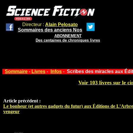
Directeur :
Alain Pelosato
Sommaires des anciens Nos
ABONNEMENT
Des centaines de chroniques livres
Sommaire
-
Livres
-
Infos
- Scribes des miracles aux Édi
Voir 103 livres sur le ci
Article précédent :
Le bonheur (et autres gadgets du futur) aux Éditions de L’Arbr
vengeur