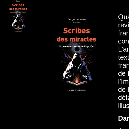
Qua
rev
fra
con
L’a
tex
fra
de 
l’I
de 
dét
ill
Da