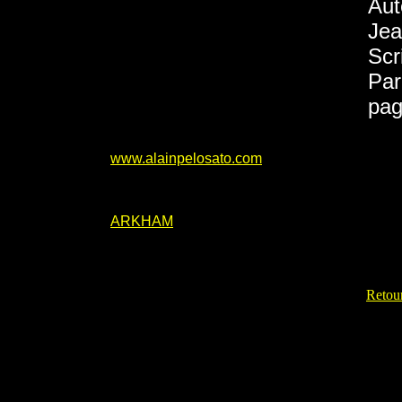
Aut
Jea
Scr
Par
pag
www.alainpelosato.com
ARKHAM
Retour