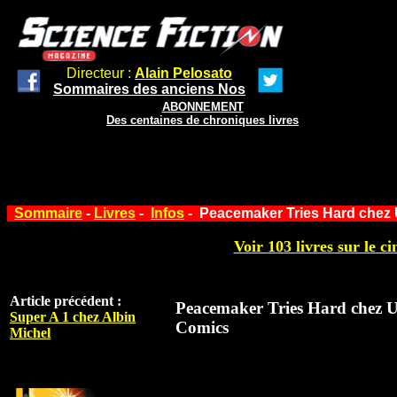
Directeur :
Alain Pelosato
Sommaires des anciens Nos
ABONNEMENT
Des centaines de chroniques livres
Sommaire
-
Livres
-
Infos
- Peacemaker Tries Hard chez
Voir 103 livres sur le ci
Article précédent :
Peacemaker Tries Hard chez 
Super A 1 chez Albin
Comics
Michel