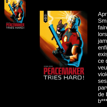
Apr
Smi
fai
lor
jam
enf
exi
ce 
veu
vio
ses
par
de 
b**