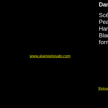
Da
Scé
Pea
Har
Bla
for
www.alainpelosato.com
Retour