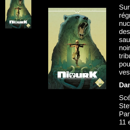
Sur
rég
nuc
des
sau
noi
tri
pou
ves
Da
Scé
Ste
Par
11 