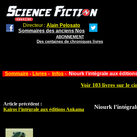
Directeur :
Alain Pelosato
Sommaires des anciens Nos
ABONNEMENT
Des centaines de chroniques livres
Sommaire
-
Livres
-
Infos
- Niourk l’intégrale aux éditio
Voir 103 livres sur le ci
Article précédent :
Niourk l’intégra
Kairos l’intégrale aux éditions Ankama