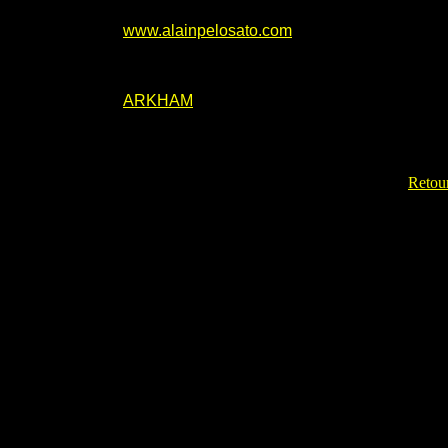
www.alainpelosato.com
ARKHAM
Retour