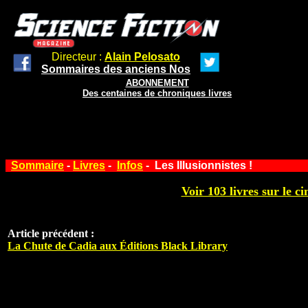
Directeur :
Alain Pelosato
Sommaires des anciens Nos
ABONNEMENT
Des centaines de chroniques livres
Sommaire
-
Livres
-
Infos
- Les Illusionnistes !
Voir 103 livres sur le ci
Article précédent :
La Chute de Cadia aux Éditions Black Library