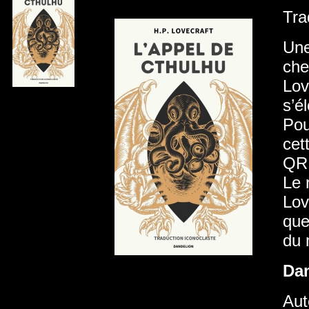
Tra
Une
che
Lov
s’é
Pou
cet
QR 
Le 
Lov
que
du 
Da
Aut