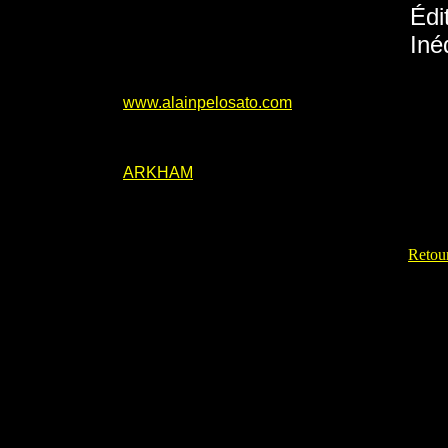
Édi
Iné
www.alainpelosato.com
ARKHAM
Retour