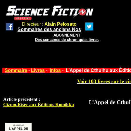
Directeur :
Alain Pelosato
Sommaires des anciens Nos
ABONNEMENT
Des centaines de chroniques livres
Sommaire
-
Livres
-
Infos
- L’Appel de Cthulhu aux Éditi
Voir 103 livres sur le ci
Article précédent :
L’Appel de Cthul
Gizmo-Riser aux Éditions Komikku