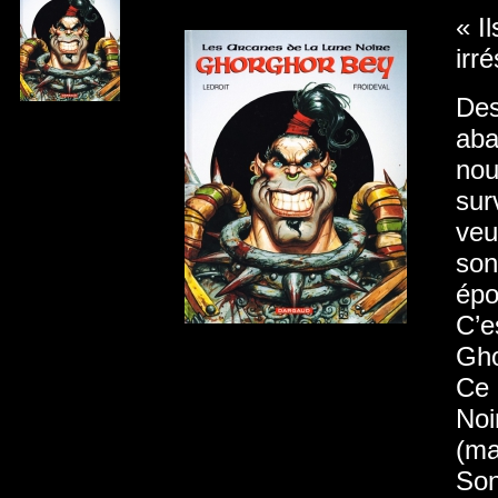
« I
irr
Des
aba
nou
sur
veu
son
épo
C’e
Gho
Ce 
Noi
(mai
Son