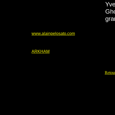
Yve
Gho
gra
www.alainpelosato.com
ARKHAM
Retour