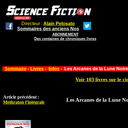
Directeur :
Alain Pelosato
Sommaires des anciens Nos
ABONNEMENT
Des centaines de chroniques livres
Sommaire
-
Livres
-
Infos
- Les Arcanes de la Lune Noire
Voir 103 livres sur le ci
Article précédent :
Les Arcanes de la Lune N
Methraton l’intégrale