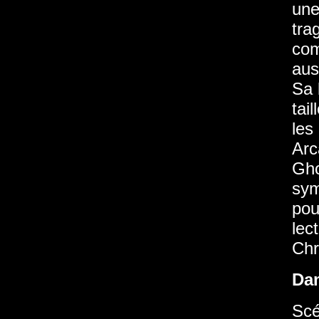
une
tra
com
aus
Sa 
tai
les
Arc
Gho
sym
pou
lec
Chr
Da
Scé