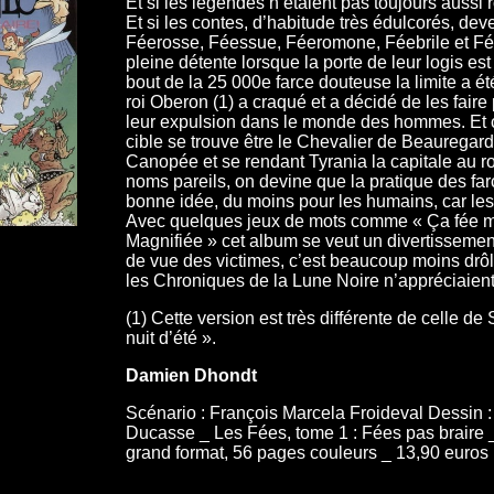
Et si les légendes n’étaient pas toujours aussi 
Et si les contes, d’habitude très édulcorés, de
Féerosse, Féessue, Féeromone, Féebrile et Fée
pleine détente lorsque la porte de leur logis est 
bout de la 25 000e farce douteuse la limite a été
roi Oberon (1) a craqué et a décidé de les faire
leur expulsion dans le monde des hommes. Et ce
cible se trouve être le Chevalier de Beaurega
Canopée et se rendant Tyrania la capitale au 
noms pareils, on devine que la pratique des fa
bonne idée, du moins pour les humains, car les
Avec quelques jeux de mots comme « Ça fée ma
Magnifiée » cet album se veut un divertissemen
de vue des victimes, c’est beaucoup moins drô
les Chroniques de la Lune Noire n’appréciaient
(1) Cette version est très différente de celle
nuit d’été ».
Damien Dhondt
Scénario : François Marcela Froideval Dessin :
Ducasse _ Les Fées, tome 1 : Fées pas braire _
grand format, 56 pages couleurs _ 13,90 euros