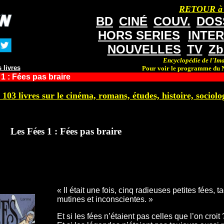
RETOUR à
BD
CINÉ
COUV.
DOS
HORS SERIES
INTE
NOUVELLES
TV
Zb
Encyclopédie de l'Ima
 livres
Pour voir le programme du N
1 : Fées pas braire
 103 livres sur le cinéma, romans, études, histoire, sociolog
Les Fées 1 : Fées pas braire
« Il était une fois, cinq radieuses petites fées,
mutines et inconscientes. »
Et si les fées n’étaient pas celles que l’on croit 