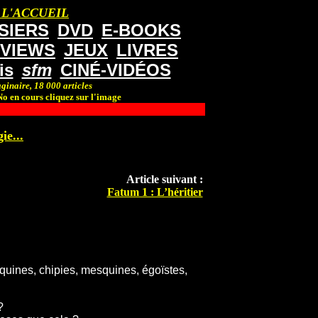
 L'ACCUEIL
SIERS
DVD
E-BOOKS
RVIEWS
JEUX
LIVRES
is
sfm
CINÉ-VIDÉOS
ginaire, 18 000 articles
o en cours cliquez sur l'image
ie...
Article suivant :
Fatum 1 : L’héritier
 taquines, chipies, mesquines, égoïstes,
?