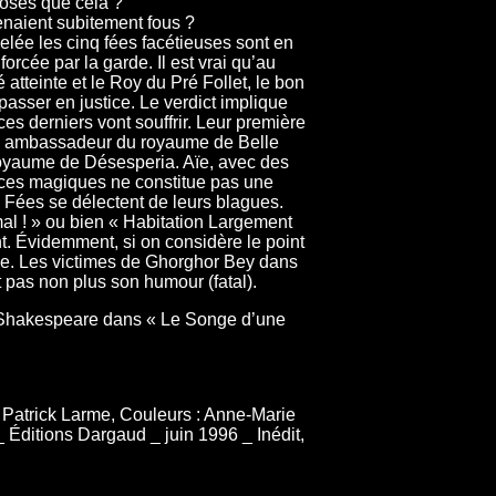
roses que cela ?
venaient subitement fous ?
lée les cinq fées facétieuses sont en
forcée par la garde. Il est vrai qu’au
 atteinte et le Roy du Pré Follet, le bon
 passer en justice. Le verdict implique
s derniers vont souffrir. Leur première
rd ambassadeur du royaume de Belle
royaume de Désesperia. Aïe, avec des
rces magiques ne constitue pas une
 Fées se délectent de leurs blagues.
l ! » ou bien « Habitation Largement
t. Évidemment, si on considère le point
le. Les victimes de Ghorghor Bey dans
 pas non plus son humour (fatal).
 de Shakespeare dans « Le Songe d’une
 Patrick Larme, Couleurs : Anne-Marie
 Éditions Dargaud _ juin 1996 _ Inédit,