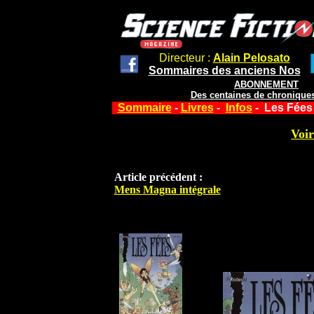
Directeur :
Alain Pelosato
Sommaires des anciens Nos
ABONNEMENT
Des centaines de chroniques
Sommaire
-
Livres
-
Infos
- Les Fées 
Voir
Article précédent :
Mens Magna intégrale