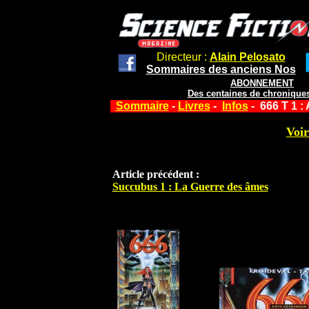
Directeur :
Alain Pelosato
Sommaires des anciens Nos
ABONNEMENT
Des centaines de chroniques
Sommaire
-
Livres
-
Infos
- 666 T 1 
Voir
Article précédent :
Succubus 1 : La Guerre des âmes