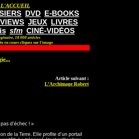
 L'ACCUEIL
SIERS
DVD
E-BOOKS
RVIEWS
JEUX
LIVRES
is
sfm
CINÉ-VIDÉOS
ginaire, 18 000 articles
o en cours cliquez sur l'image
ie...
Article suivant :
L’Archimage Robert
 pas d’échec ! »
ion de la Terre. Elle profite d’un portail