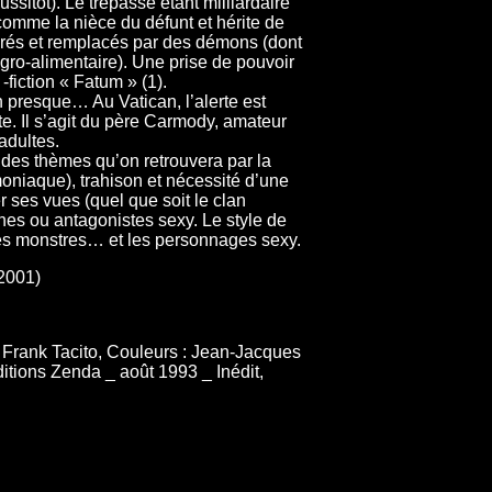
ussitôt). Le trépassé étant milliardaire
omme la nièce du défunt et hérite de
irés et remplacés par des démons (dont
gro-alimentaire). Une prise de pouvoir
-fiction « Fatum » (1).
n presque… Au Vatican, l’alerte est
te. Il s’agit du père Carmody, amateur
adultes.
 des thèmes qu’on retrouvera par la
émoniaque), trahison et nécessité d’une
 ses vues (quel que soit le clan
nes ou antagonistes sexy. Le style de
les monstres… et les personnages sexy.
2001)
 Frank Tacito, Couleurs : Jean-Jacques
tions Zenda _ août 1993 _ Inédit,