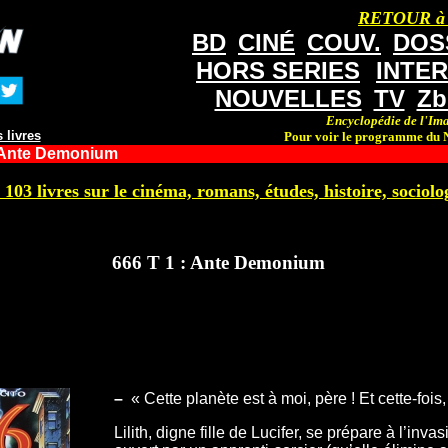
RETOUR à
BD
CINÉ
COUV.
DOS
HORS SERIES
INTE
NOUVELLES
TV
Zb
Encyclopédie de l'Ima
 livres
Pour voir le programme du N
: Ante Demonium
 103 livres sur le cinéma, romans, études, histoire, sociolog
666 T 1 : Ante Demonium
–
« Cette planète est à moi, père ! Et cette-fois,
Lilith, digne fille de Lucifer, se prépare à l’invas