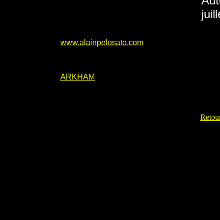
Aut
jui
www.alainpelosato.com
ARKHAM
Retour