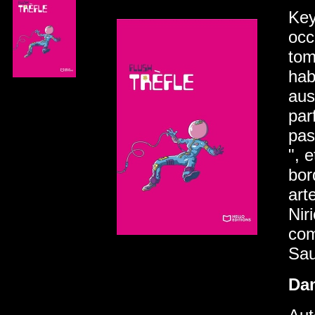
Key
occ
tom
habi
aus
par
pas
", 
bor
art
Nir
com
Sau
Da