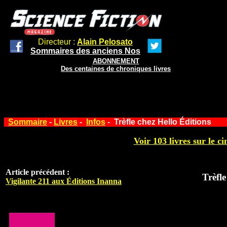
Directeur :
Alain Pelosato
Sommaires des anciens Nos
ABONNEMENT
Des centaines de chroniques livres
Sommaire
-
Livres
-
Infos
- Trèfle chez Hello Éditions
Voir 103 livres sur le ci
Article précédent :
Trèfle
Vigilante 211 aux Éditions Inanna