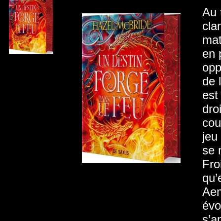
Au 
cla
mat
en 
opp
de 
est
dro
cou
jeu
se 
Fro
qu’
Aem
évo
s’a