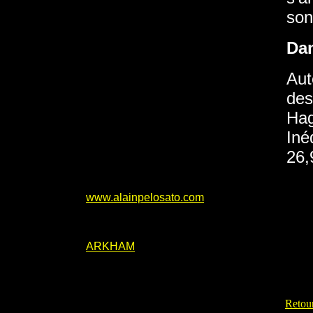
son
Da
Aut
des
Hag
Iné
26,
www.alainpelosato.com
ARKHAM
Retour