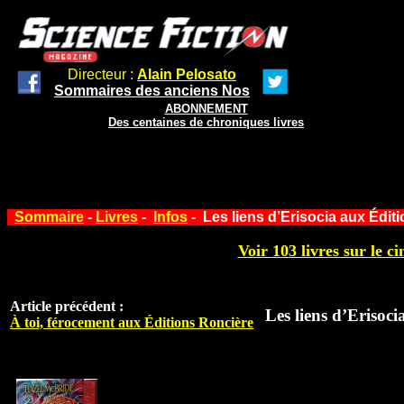
Directeur :
Alain Pelosato
Sommaires des anciens Nos
ABONNEMENT
Des centaines de chroniques livres
Sommaire
-
Livres
-
Infos
- Les liens d’Erisocia aux Édi
Voir 103 livres sur le ci
Article précédent :
Les liens d’Erisoc
À toi, férocement aux Éditions Roncière