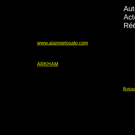
Aut
Act
Réé
www.alainpelosato.com
ARKHAM
Retour