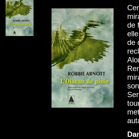
Cer
mir
de 
elle
de 
rec
Alo
Ren
mir
son
Ser
tou
met
aut
Da