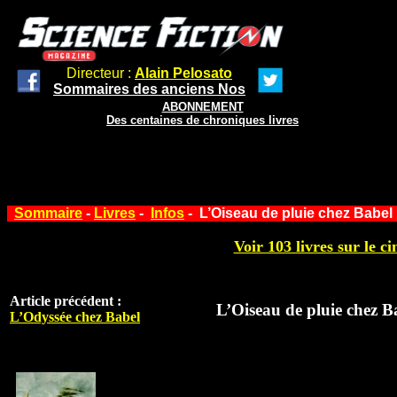
Directeur :
Alain Pelosato
Sommaires des anciens Nos
ABONNEMENT
Des centaines de chroniques livres
Sommaire
-
Livres
-
Infos
- L’Oiseau de pluie chez Babel
Voir 103 livres sur le ci
Article précédent :
L’Oiseau de pluie chez B
L’Odyssée chez Babel