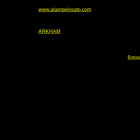
www.alainpelosato.com
ARKHAM
Retour