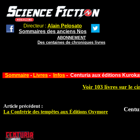
Directeur :
Alain Pelosato
Sommaires des anciens Nos
ABONNEMENT
Des centaines de chroniques livres
Sommaire
-
Livres
-
Infos
- Centuria aux éditions Kurok
Voir 103 livres sur le ci
Article précédent :
Centu
La Confrérie des tempêtes aux Éditions Oxymore