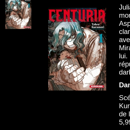
Jul
mon
Asp
cla
ave
Mir
lui
rép
dar
Da
Scé
Kur
de 
5,9