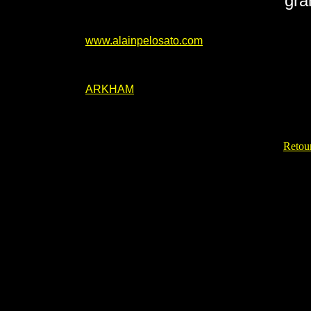
gra
www.alainpelosato.com
ARKHAM
Retour