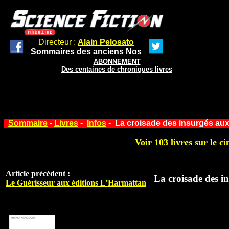
Directeur :
Alain Pelosato
Sommaires des anciens Nos
ABONNEMENT
Des centaines de chroniques livres
Sommaire
-
Livres
-
Infos
- La croisade des insurgés aux
Voir 103 livres sur le ci
Article précédent :
La croisade des i
Le Guérisseur aux éditions L’Harmattan