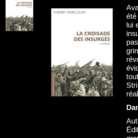
Ava
été
lui
ins
pas
gri
rév
évi
tou
Str
réa
Da
Aut
Édi