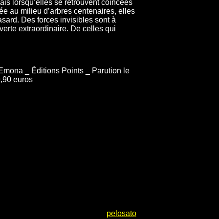
ais lorsqu’elles se retrouvent coincées
 au milieu d’arbres centenaires, elles
sard. Des forces invisibles sont à
erte extraordinaire. De celles qui
Emona _ Éditions Points _ Parution le
,90 euros
pelosato