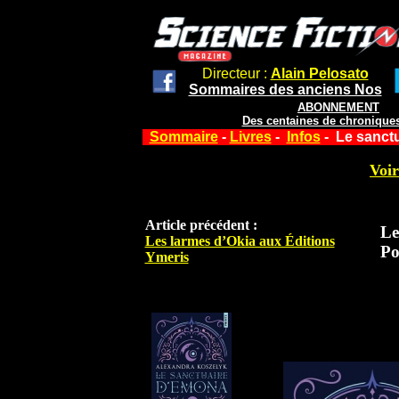
Directeur :
Alain Pelosato
Sommaires des anciens Nos
ABONNEMENT
Des centaines de chroniques
Sommaire
-
Livres
-
Infos
- Le sanctu
Voir
Article précédent :
Le
Les larmes d’Okia aux Éditions
Po
Ymeris