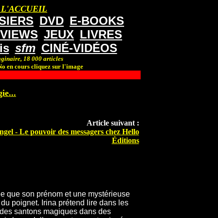
 L'ACCUEIL
SIERS
DVD
E-BOOKS
RVIEWS
JEUX
LIVRES
is
sfm
CINÉ-VIDÉOS
ginaire, 18 000 articles
o en cours cliquez sur l'image
ie...
Article suivant :
ngel - Le pouvoir des messagers chez Hello
Éditions
ée que son prénom et une mystérieuse
u poignet. Irina prétend lire dans les
que des santons magiques dans des