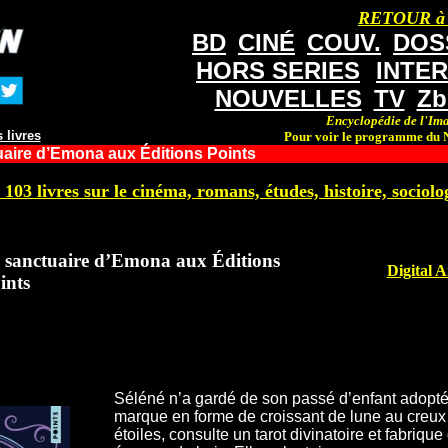
RETOUR à
BD
CINÉ
COUV.
DOS
HORS SERIES
INTE
NOUVELLES
TV
Zb
Encyclopédie de l'Ima
 livres
Pour voir le programme du N
aire d’Emona aux Éditions Points
 103 livres sur le cinéma, romans, études, histoire, sociolog
 sanctuaire d’Emona aux Éditions
Digital A
ints
Séléné n’a gardé de son passé d’enfant adopt
marque en forme de croissant de lune au creux d
étoiles, consulte un tarot divinatoire et fabri