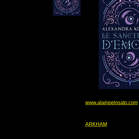
www.alainpelosato.com
ARKHAM