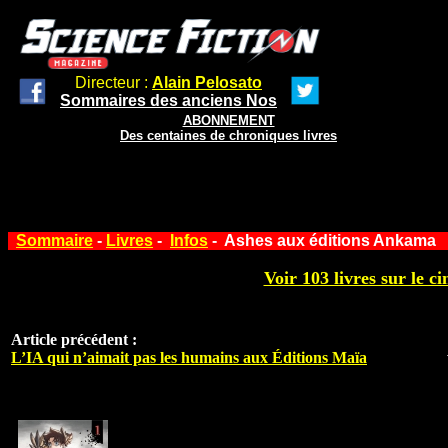
Directeur :
Alain Pelosato
Sommaires des anciens Nos
ABONNEMENT
Des centaines de chroniques livres
Sommaire
-
Livres
-
Infos
- Ashes aux éditions Ankama
Voir 103 livres sur le ci
Article précédent :
L’IA qui n’aimait pas les humains aux Éditions Maïa