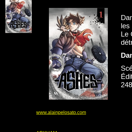
Dan
les
Le 
dét
Da
Scé
Édi
248
www.alainpelosato.com