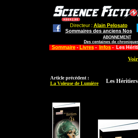
Directeur :
Alain Pelosato
Sommaires des anciens Nos
ABONNEMENT
Des centaines de chroniques
Sommaire
-
Livres
-
Infos
- Les Hérit
Voir
Article précédent :
Les Héritier
La Voleuse de Lumière