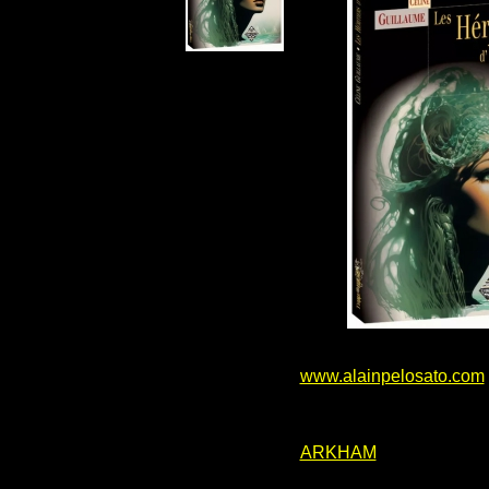
www.alainpelosato.com
ARKHAM