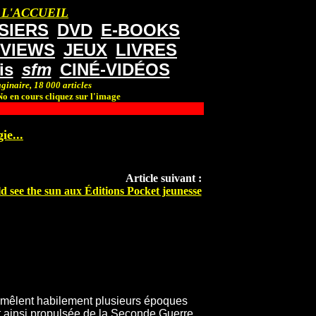
 L'ACCUEIL
SIERS
DVD
E-BOOKS
RVIEWS
JEUX
LIVRES
is
sfm
CINÉ-VIDÉOS
ginaire, 18 000 articles
o en cours cliquez sur l'image
ie...
Article suivant :
ld see the sun aux Éditions Pocket jeunesse
e mêlent habilement plusieurs époques
st ainsi propulsée de la Seconde Guerre