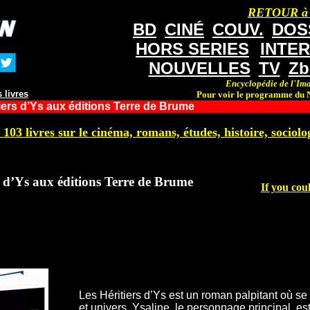
RETOUR à
BD
CINÉ
COUV.
DOS
HORS SERIES
INTE
NOUVELLES
TV
Zb
Encyclopédie de l'Ima
 livres
Pour voir le programme du N
iers d’Ys aux éditions Terre de Brume
 103 livres sur le cinéma, romans, études, histoire, sociolog
s d’Ys aux éditions Terre de Brume
If you cou
Les Héritiers d’Ys est un roman palpitant où s
et univers. Ysaline, le personnage principal, e