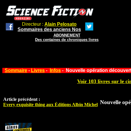
Directeur :
Alain Pelosato
Sommaires des anciens Nos
ABONNEMENT
Des centaines de chroniques livres
Sommaire
-
Livres
-
Infos
- Nouvelle opération découver
Voir 103 livres sur le ci
Article précédent :
Nouvelle opé
Every exquisite thing aux Éditions Albin Michel