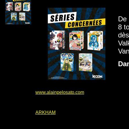
De 
8 t
dès
Val
Van
Da
www.alainpelosato.com
ARKHAM