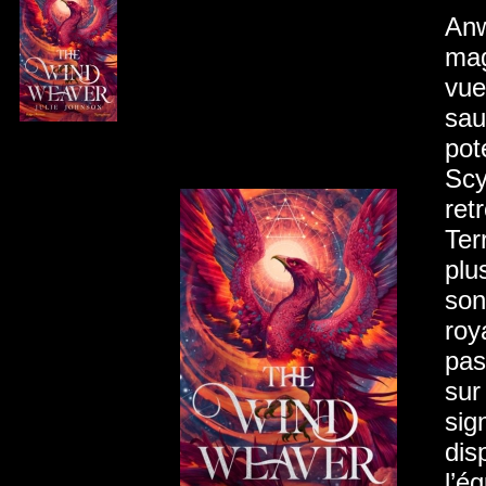
Anw
mag
vue
sau
pot
Scy
ret
Ter
plu
son
roy
pas
sur
sig
dis
l’é