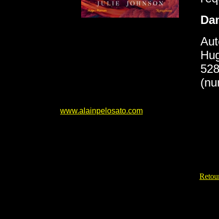
Da
Aut
Hug
528
(nu
www.alainpelosato.com
Retour