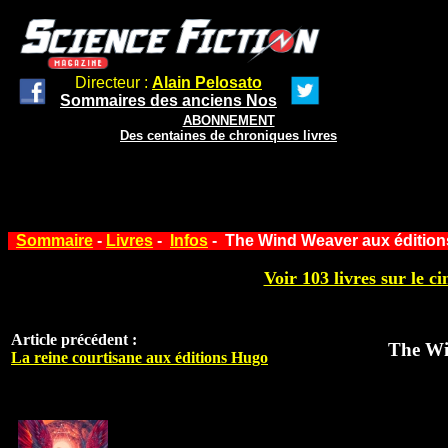
Directeur :
Alain Pelosato
Sommaires des anciens Nos
ABONNEMENT
Des centaines de chroniques livres
Sommaire
-
Livres
-
Infos
- The Wind Weaver aux éditio
Voir 103 livres sur le ci
Article précédent :
The Wi
La reine courtisane aux éditions Hugo