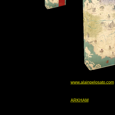
www.alainpelosato.com
ARKHAM