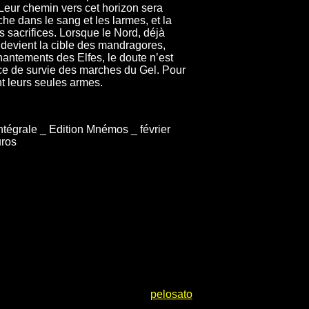
 Leur chemin vers cet horizon sera
e dans le sang et les larmes, et la
 sacrifices. Lorsque le Nord, déjà
, devient la cible des mandragores,
antements des Elfes, le doute n’est
ance de survie des marches du Gel. Pour
nt leurs seules armes.
tégrale _ Edition Mnémos _ février
uros
pelosato