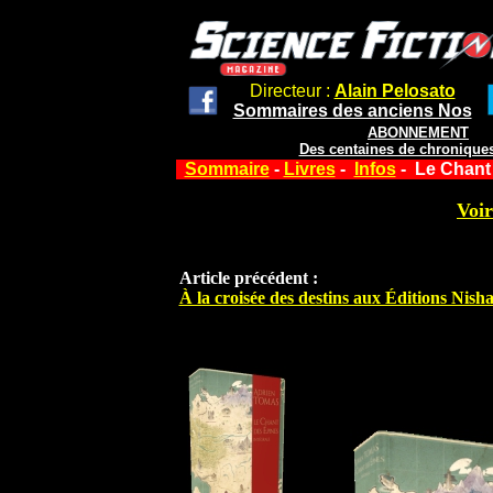
Directeur :
Alain Pelosato
Sommaires des anciens Nos
ABONNEMENT
Des centaines de chroniques
Sommaire
-
Livres
-
Infos
- Le Chant
Voir
Article précédent :
À la croisée des destins aux Éditions Nish