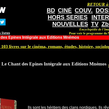
RETOUR à
BD
CINÉ
COUV.
DOS
HORS SERIES
INTE
NOUVELLES
TV
Zb
Encyclopédie de l'Ima
 livres
Pour voir le programme du N
 des Epines Intégrale aux Editions Mnémos
 103 livres sur le cinéma, romans, études, histoire, sociolog
Le Chant des Epines Intégrale aux Editions Mnémos
a
Ils sont les héritiers des clans nordiques. Ils rêve