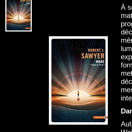
À s
mat
pro
déc
mèr
lum
exp
for
met
déc
mes
inte
Da
Aut