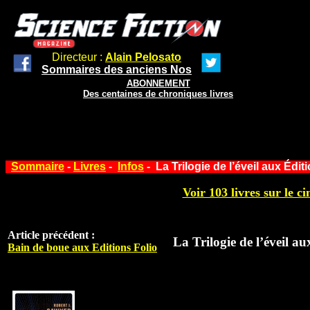
Directeur :
Alain Pelosato
Sommaires des anciens Nos
ABONNEMENT
Des centaines de chroniques livres
Sommaire
-
Livres
-
Infos
- La Trilogie de l’éveil aux Édit
Voir 103 livres sur le ci
Article précédent :
La Trilogie de l’éveil a
Bain de boue aux Editions Folio