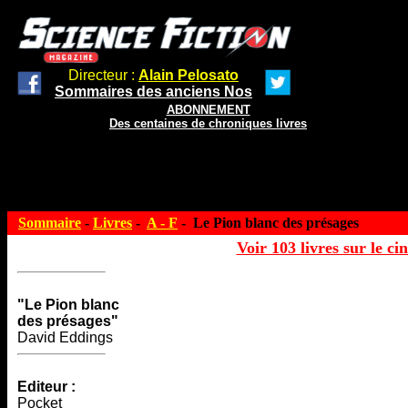
Directeur :
Alain Pelosato
Sommaires des anciens Nos
ABONNEMENT
Des centaines de chroniques livres
Sommaire
-
Livres
-
A - F
- Le Pion blanc des présages
Voir 103 livres sur le ci
"Le Pion blanc
des présages"
David Eddings
Editeur :
Pocket