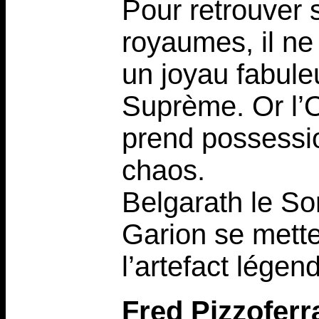
Pour retrouver 
royaumes, il ne
un joyau fabule
Suprème. Or l’O
prend possessi
chaos.
Belgarath le So
Garion se mette
l’artefact légend
Fred Pizzoferr