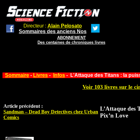
Directeur :
Alain Pelosato
Sommaires des anciens Nos
ABONNEMENT
Des centaines de chroniques livres
Sommaire
-
Livres
-
Infos
- L’Attaque des Titans : la pui
Voir 103 livres sur le ci
Article précédent :
L’Attaque des T
Sandman – Dead Boy Detectives chez Urban
Pix’n Love
Comics