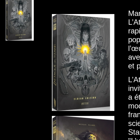
Man
L’A
rap
pop
l’œ
ave
et 
L’A
inv
a é
mod
fra
scie
Sta