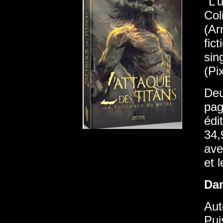
"L’
Col
(Ar
fic
sin
(Pi
Deu
pag
édi
34,
ave
et 
Da
Aut
Pui