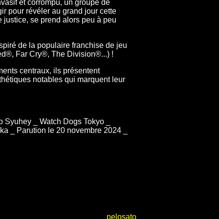
invasif et corrompu, un groupe de
r pour révéler au grand jour cette
 justice, se prend alors peu à peu
piré de la populaire franchise de jeu
®, Far Cry®, The Division®...) !
ments centraux, ils présentent
thétiques notables qui marquent leur
amo Syuhey _ Watch Dogs Tokyo _
Pika _ Parution le 20 novembre 2024 _
pelosato