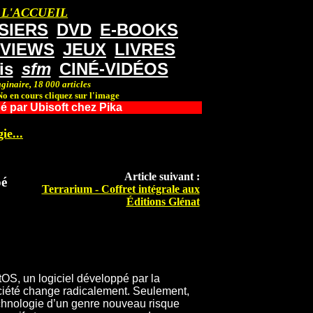
 L'ACCUEIL
SIERS
DVD
E-BOOKS
RVIEWS
JEUX
LIVRES
is
sfm
CINÉ-VIDÉOS
ginaire, 18 000 articles
o en cours cliquez sur l'image
é par Ubisoft chez Pika
ie...
Article suivant :
pé
Terrarium - Coffret intégrale aux
Éditions Glénat
tOS, un logiciel développé par la
ociété change radicalement. Seulement,
echnologie d’un genre nouveau risque