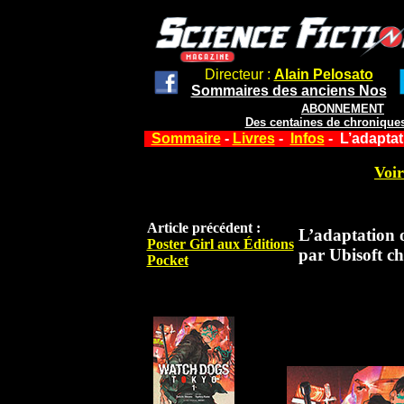
Directeur :
Alain Pelosato
Sommaires des anciens Nos
ABONNEMENT
Des centaines de chroniques
Sommaire
-
Livres
-
Infos
- L’adaptat
Voir
Article précédent :
L’adaptation 
Poster Girl aux Éditions
par Ubisoft ch
Pocket