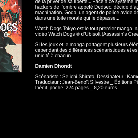
de la priver de sa liberté... Face à ce système 
hackers de l’ombre appelé Dedsec, décide d’agi
machination. Gōda, un agent de police avide de
dans une toile morale qui le dépasse...
Watch Dogs Tokyo est le tout premier manga ins
vidéo Watch Dogs ® d’Ubisoft (Assassin’s Creed
Si les jeux et le manga partagent plusieurs élé
cependant des différences scénaristiques et es
unicité à chacun.
Damien Dhondt
Scénariste : Seiichi Shirato, Dessinateur : K
Traducteur : Jean-Benoît Silvestre _ Éditions 
Inédit, poche, 224 pages _ 8,20 euros