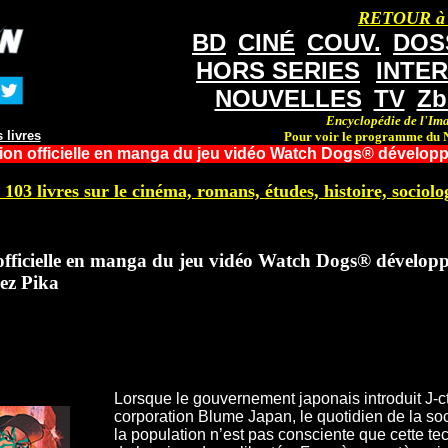
RETOUR à
BD
CINÉ
COUV.
DOS
HORS SERIES
INTE
NOUVELLES
TV
Zb
Encyclopédie de l'Ima
 livres
Pour voir le programme du N
ion officielle en manga du jeu vidéo Watch Dogs® développ
 103 livres sur le cinéma, romans, études, histoire, sociolog
officielle en manga du jeu vidéo Watch Dogs® dévelop
ez Pika
Lorsque le gouvernement japonais introduit J-c
corporation Blume Japan, le quotidien de la s
la population n’est pas consciente que cette t