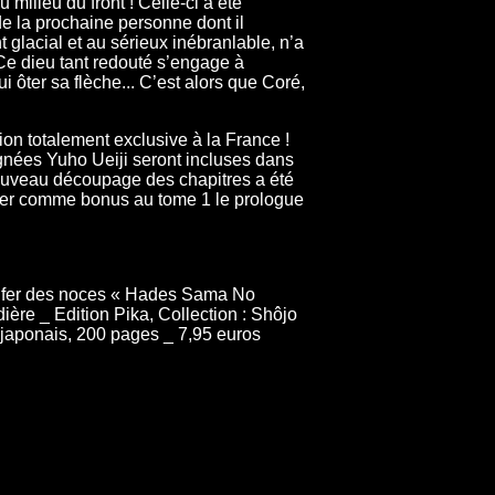
milieu du front ! Celle-ci a été
e la prochaine personne dont il
glacial et au sérieux inébranlable, n’a
. Ce dieu tant redouté s’engage à
 ôter sa flèche... C’est alors que Coré,
ion totalement exclusive à la France !
 signées Yuho Ueiji seront incluses dans
nouveau découpage des chapitres a été
rer comme bonus au tome 1 le prologue
enfer des noces « Hades Sama No
ère _ Edition Pika, Collection : Shôjo
e japonais, 200 pages _ 7,95 euros