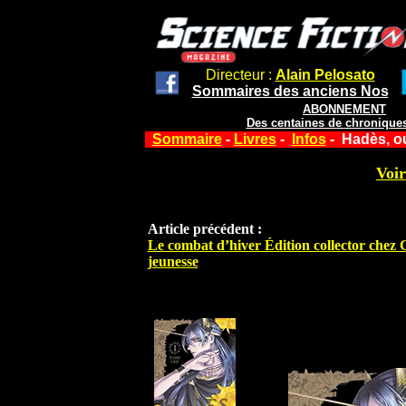
Directeur :
Alain Pelosato
Sommaires des anciens Nos
ABONNEMENT
Des centaines de chroniques
Sommaire
-
Livres
-
Infos
- Hadès, ou
Voir
Article précédent :
Le combat d’hiver Édition collector chez 
jeunesse