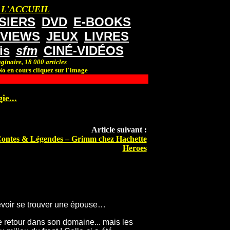
 L'ACCUEIL
SIERS
DVD
E-BOOKS
RVIEWS
JEUX
LIVRES
is
sfm
CINÉ-VIDÉOS
ginaire, 18 000 articles
o en cours cliquez sur l'image
ie...
Article suivant :
ontes & Légendes – Grimm chez Hachette
Heroes
devoir se trouver une épouse…
e retour dans son domaine... mais les