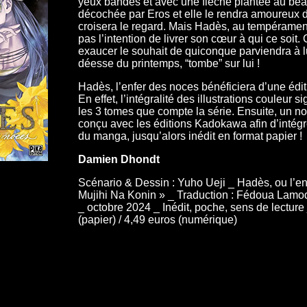
yeux bandés et avec une flèche plantée au beau 
décochée par Eros et elle le rendra amoureux d
croisera le regard. Mais Hadès, au tempérament 
pas l’intention de livrer son cœur à qui ce soit
exaucer le souhait de quiconque parviendra à lui
déesse du printemps, “tombe” sur lui !
Hadès, l’enfer des noces bénéficiera d’une édit
En effet, l’intégralité des illustrations couleur
les 3 tomes que compte la série. Ensuite, un 
conçu avec les éditions Kadokawa afin d’intég
du manga, jusqu’alors inédit en format papier !
Damien Dhondt
Scénario & Dessin : Yuho Ueji _ Hadès, ou l’
Mujihi Na Konin » _ Traduction : Fédoua Lamodi
_ octobre 2024 _ Inédit, poche, sens de lectur
(papier) / 4,49 euros (numérique)