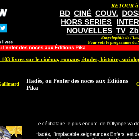
RETOUR à
BD
CINÉ
COUV.
DOS
HORS SERIES
INTE
NOUVELLES
TV
Zb
Encyclopédie de l'Ima
 livres
Pour voir le programme du N
 l’enfer des noces aux Éditions Pika
 103 livres sur le cinéma, romans, études, histoire, sociolog
Hadès, ou l’enfer des noces aux Éditions
Gallimard
C
Pika
Le célibataire le plus endurci de l’Olympe va 
Hadès, l’implacable seigneur des Enfers, est d