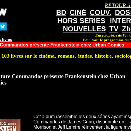
RETOUR à
BD
CINÉ
COUV.
DOS
HORS SERIES
INTE
NOUVELLES
TV
Zb
Encyclopédie de l'Ima
 livres
Pour voir le programme du N
 Commandos présente Frankenstein chez Urban Comics
 103 livres sur le cinéma, romans, études, histoire, sociolog
ture Commandos présente Frankenstein chez Urban
ics
Cet album rassemble les deux séries ayant insp
Commandos de James Gunn, disponible en Fran
Morrison et Jeff Lemire réinventent la figure m