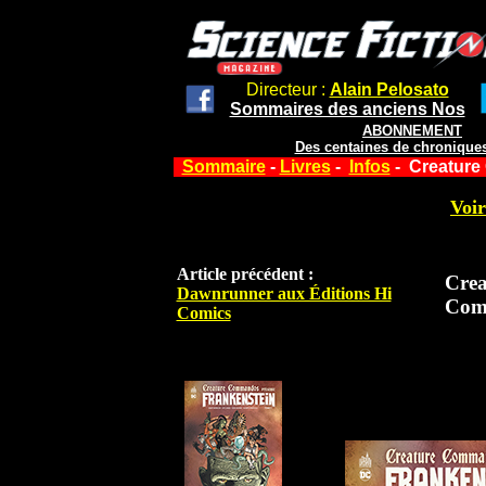
Directeur :
Alain Pelosato
Sommaires des anciens Nos
ABONNEMENT
Des centaines de chroniques
Sommaire
-
Livres
-
Infos
- Creature
Voir
Article précédent :
Crea
Dawnrunner aux Éditions Hi
Com
Comics