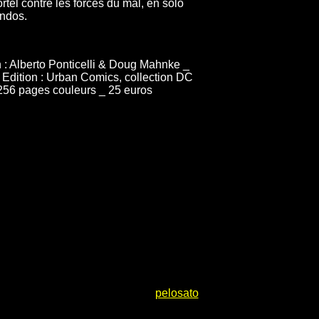
el contre les forces du mal, en solo
ndos.
n : Alberto Ponticelli & Doug Mahnke _
dition : Urban Comics, collection DC
 256 pages couleurs _ 25 euros
pelosato