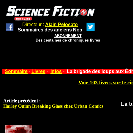
Directeur :
Alain Pelosato
Sommaires des anciens Nos
ABONNEMENT
Des centaines de chroniques livres
Sommaire
-
Livres
-
Infos
- La brigade des loups aux Édi
Voir 103 livres sur le ci
Article précédent :
La b
Harley Quinn Breaking Glass chez Urban Comics