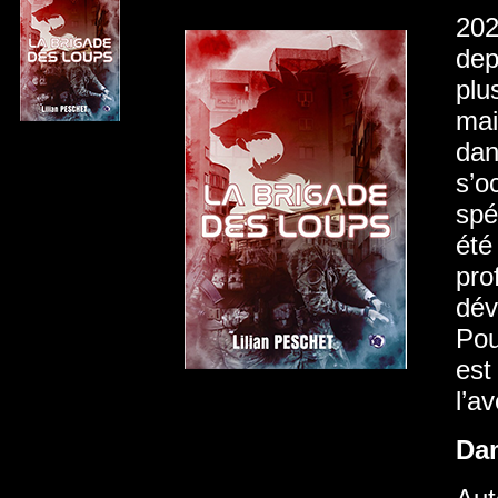
202
dep
plu
mai
dan
s’o
spé
été
pro
dév
Pou
est
l’a
Da