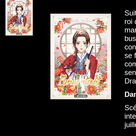
Sui
roi
mar
bus
con
se 
com
sen
Dra
Da
Scé
int
jui