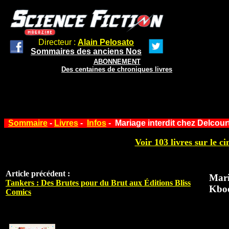
Directeur :
Alain Pelosato
Sommaires des anciens Nos
ABONNEMENT
Des centaines de chroniques livres
Sommaire
-
Livres
-
Infos
- Mariage interdit chez Delcou
Voir 103 livres sur le ci
Article précédent :
Mari
Tankers : Des Brutes pour du Brut aux Éditions Bliss
Kbo
Comics