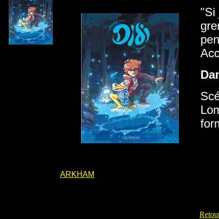
"Si
gre
pen
Acc
Da
Scé
Lom
for
ARKHAM
Retour