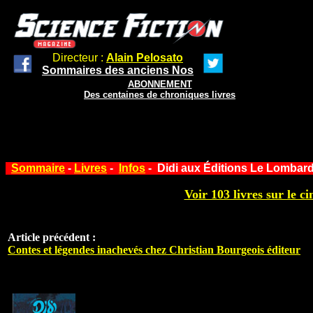
Directeur :
Alain Pelosato
Sommaires des anciens Nos
ABONNEMENT
Des centaines de chroniques livres
Sommaire
-
Livres
-
Infos
- Didi aux Éditions Le Lombar
Voir 103 livres sur le ci
Article précédent :
Contes et légendes inachevés chez Christian Bourgeois éditeur