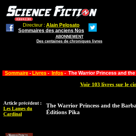
Directeur :
Alain Pelosato
Sommaires des anciens Nos
ABONNEMENT
Des centaines de chroniques livres
Sommaire
-
Livres
-
Infos
- The Warrior Princess and the
Voir 103 livres sur le ci
Article précédent :
The Warrior Princess and the Barb
Les Lames du
Éditions Pika
Cardinal