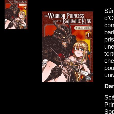
Sér
d’O
com
bar
pri
une
tor
che
pou
uni
Da
Scé
Pri
Sop