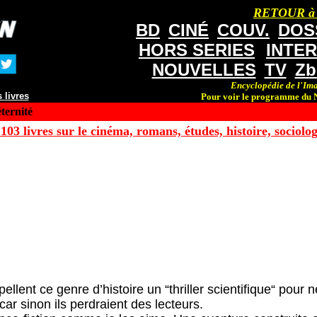
RETOUR à
BD
CINÉ
COUV.
DOS
HORS SERIES
INTE
NOUVELLES
TV
Zb
Encyclopédie de l'Ima
 livres
Pour voir le programme du N
ternité
103 livres sur le cinéma, romans, études, histoire, sociologi
ellent ce genre d’histoire un “thriller scientifique“ pour 
 car sinon ils perdraient des lecteurs.