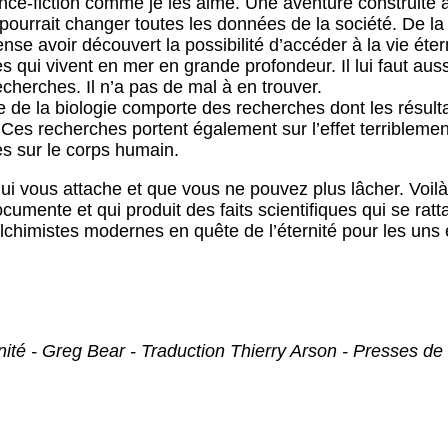
ence-fiction comme je les aime. Une aventure construite
 pourrait changer toutes les données de la société. De la 
nse avoir découvert la possibilité d’accéder à la vie éte
 qui vivent en mer en grande profondeur. Il lui faut aus
cherches. Il n’a pas de mal à en trouver.
 de la biologie comporte des recherches dont les résultat
es recherches portent également sur l’effet terriblement
s sur le corps humain.
qui vous attache et que vous ne pouvez plus lâcher. Voilà
ocumente et qui produit des faits scientifiques qui se rat
alchimistes modernes en quête de l’éternité pour les uns 
nité - Greg Bear - Traduction Thierry Arson - Presses de 