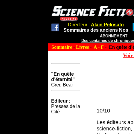
Directeur :
Alain Pelosato
Sommaires des anciens Nos
ABONNEMENT
Des centaines de chroniques
Sommaire
-
Livres
-
A - F
- En quête d’é
Voir 
"En quête
d’éternité"
Greg Bear
Editeur :
Presses de la
10/10
Cité
Les éditeurs app
science-fiction,