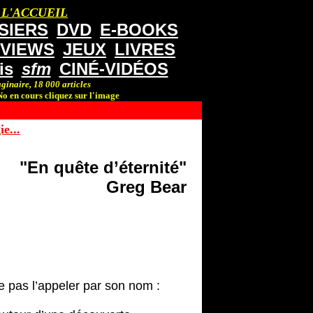
 L'ACCUEIL
SIERS
DVD
E-BOOKS
RVIEWS
JEUX
LIVRES
is
sfm
CINÉ-VIDÉOS
ginaire, 18 000 articles
o en cours cliquez sur l'image
e...
"En quête d’éternité"
Greg Bear
ne pas l’appeler par son nom :