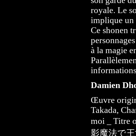
royale. Le s
implique un 
Ce shonen tr
personnages 
à la magie e
Parallèlemen
informations
Damien Dh
Œuvre origin
Takada, Char
moi _ Ti
影魔法で王