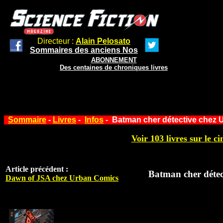
Directeur :
Alain Pelosato
Sommaires des anciens Nos
ABONNEMENT
Des centaines de chroniques livres
Sommaire
-
Livres
-
Infos
- Batman cher détective chez
Voir 103 livres sur le ci
Article précédent :
Batman cher déte
Dawn of JSA chez Urban Comics