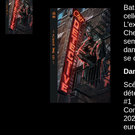
Bat
cel
L’e
Che
sem
dan
se 
Da
Scé
dét
#1 
Com
202
eur